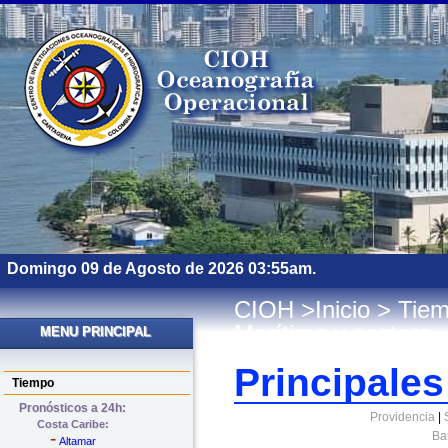
Domingo 09 de Agosto de 2026
03:55am.
CIOH
>
Inicio
> Tiem
Marítima y costera
MENU PRINCIPAL
Principales
Tiempo
Pronósticos a 24h:
Providencia
|
Costa Caribe:
-
Ba
Altamar