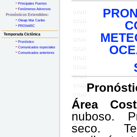
-
Principales Puertos
-
PRON
Fenómenos Adversos
Pronósticos Extendidos:
-
C
Oleaje Mar Caribe
-
PRONARC
METE
Temporada Ciclónica
-
Pronóstico
OCE
-
Comunicados especiales
-
Comunicados anteriores
Pronósti
Área Cos
nuboso. P
seco. Te