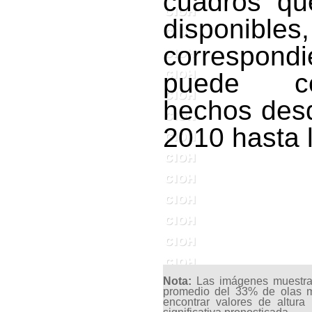
cuadros qu
disponibl
correspond
puede con
hechos desd
2010 hasta 
Nota:
Las imágenes muestran l
promedio del 33% de olas m
encontrar valores de altur