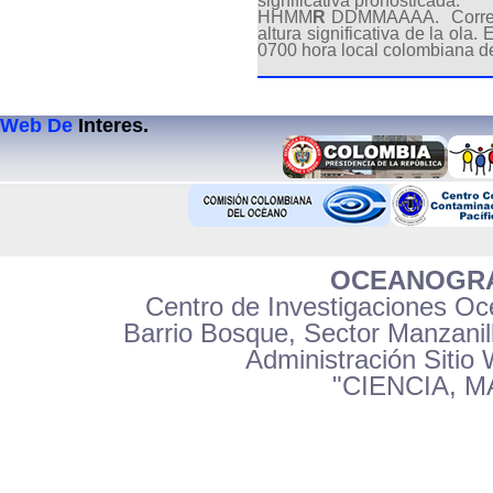
significativa pronosticada.
HHMM
R
DDMMAAAA. Correspon
altura significativa de la ol
0700 hora local colombiana d
Web De
Interes.
OCEANOGRA
Centro de Investigaciones Oce
Barrio Bosque, Sector Manzanil
Administración Sitio
"CIENCIA, 