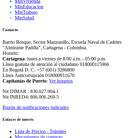
MinVivienda
MinEducacion
MinTrabajo
MinSalud
Contacto
Barrio Bosque, Sector Manzanillo, Escuela Naval de Cadetes
"Almirante Padilla", Cartagena - Colombia.
Horario:
Cartagena
: lunes a viernes de 8:00 a.m. - 05:00 p.m.
Línea gratuita de atención al ciudadano 018000115966
En Bogotá D. C. +57 (601) 3286800
Línea Anticorrupción 018000911670
Capitanías de Puerto
:
Ver horarios
Nit DIMAR : 830.027.904-1
Nit INRED4: 806.006.269-5
Buzón de notificaciones judiciales
Enlaces de interés
Lista de Precios - Trámites
Mecanismos de contacto