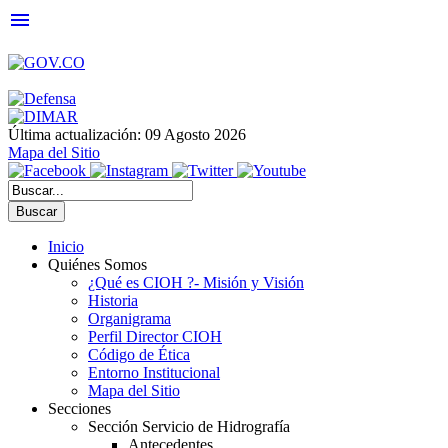
menu
Última actualización: 09 Agosto 2026
Mapa del Sitio
Buscar
Inicio
Quiénes Somos
¿Qué es CIOH ?- Misión y Visión
Historia
Organigrama
Perfil Director CIOH
Código de Ética
Entorno Institucional
Mapa del Sitio
Secciones
Sección Servicio de Hidrografía
Antecedentes