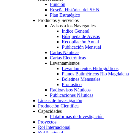
Función
Reseña Histórica del SHN
Plan Estratégico
Productos y Servicios
Avisos a los Navegantes
Indice General
Búsqueda de Avisos
Recopilación Anual
Publicación Mensual
Cartas Náuticas
Cartas Electrónicas
Levantamientos
Levantamientos Hidrográficos
Planos Batimétricos Río Magdalena
Boletines Mensuales
Pronostico
Radioavisos Náuticos
Publicaciones Náuticas
Líneas de Investigación
Producción Científica
Capacidades
Plataformas de Investigación
Proyectos
Rol Internacional
Rol Nacional