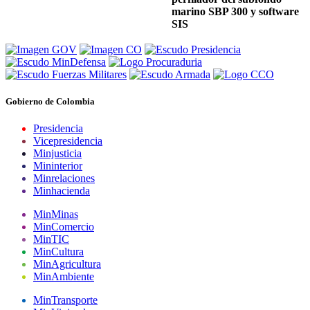
marino SBP 300 y software
SIS
Gobierno de Colombia
Presidencia
Vicepresidencia
Minjusticia
Mininterior
Minrelaciones
Minhacienda
MinMinas
MinComercio
MinTIC
MinCultura
MinAgricultura
MinAmbiente
MinTransporte