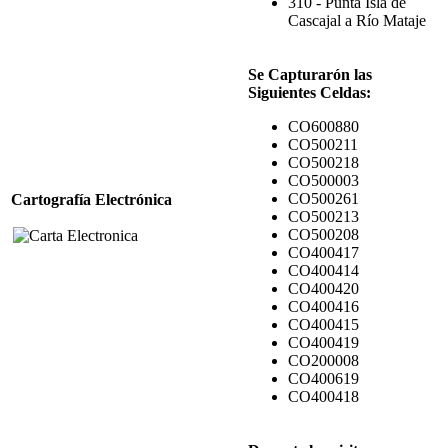
310 - Punta Isla de
Cascajal a Río Mataje
Se Capturarón las
Siguientes Celdas:
CO600880
CO500211
CO500218
CO500003
CO500261
Cartografía Electrónica
CO500213
CO500208
CO400417
CO400414
CO400420
CO400416
CO400415
CO400419
CO200008
CO400619
CO400418