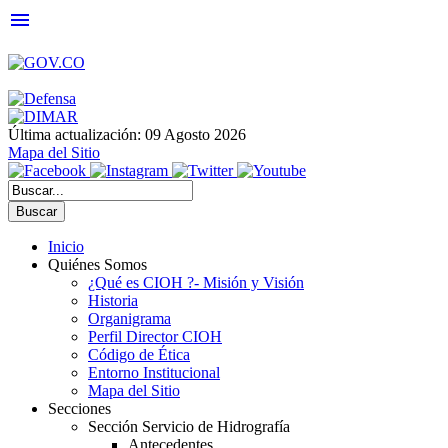
menu
Última actualización: 09 Agosto 2026
Mapa del Sitio
Buscar
Inicio
Quiénes Somos
¿Qué es CIOH ?- Misión y Visión
Historia
Organigrama
Perfil Director CIOH
Código de Ética
Entorno Institucional
Mapa del Sitio
Secciones
Sección Servicio de Hidrografía
Antecedentes