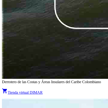
Derrotero de las Costas y Áreas Insulares del Caribe Colombiano
shopping_cart
Tienda virtual DIMAR