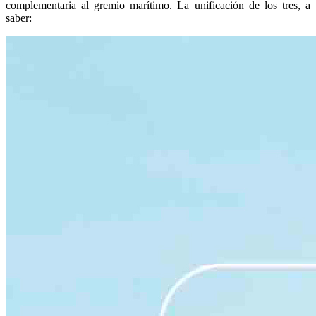
complementaria al gremio marítimo. La unificación de los tres, a
saber: