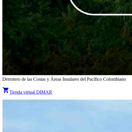
Derrotero de las Costas y Áreas Insulares del Pacífico Colombiano
shopping_cart
Tienda virtual DIMAR