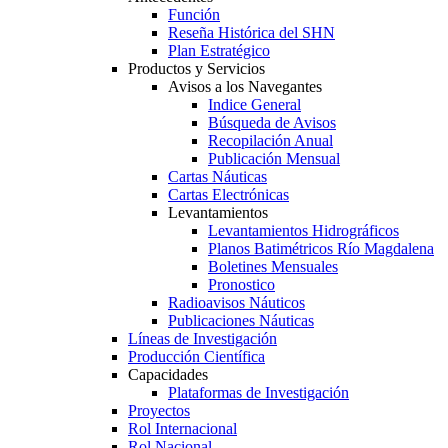
Función
Reseña Histórica del SHN
Plan Estratégico
Productos y Servicios
Avisos a los Navegantes
Indice General
Búsqueda de Avisos
Recopilación Anual
Publicación Mensual
Cartas Náuticas
Cartas Electrónicas
Levantamientos
Levantamientos Hidrográficos
Planos Batimétricos Río Magdalena
Boletines Mensuales
Pronostico
Radioavisos Náuticos
Publicaciones Náuticas
Líneas de Investigación
Producción Científica
Capacidades
Plataformas de Investigación
Proyectos
Rol Internacional
Rol Nacional