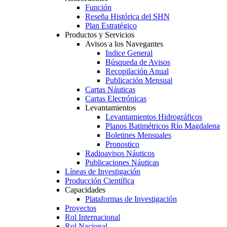
Función
Reseña Histórica del SHN
Plan Estratégico
Productos y Servicios
Avisos a los Navegantes
Indice General
Búsqueda de Avisos
Recopilación Anual
Publicación Mensual
Cartas Náuticas
Cartas Electrónicas
Levantamientos
Levantamientos Hidrográficos
Planos Batimétricos Río Magdalena
Boletines Mensuales
Pronostico
Radioavisos Náuticos
Publicaciones Náuticas
Líneas de Investigación
Producción Científica
Capacidades
Plataformas de Investigación
Proyectos
Rol Internacional
Rol Nacional