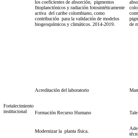
los coeficientes de absorción, pigmentos
abso
fitoplanctónicos y radiación fotosintéticamente
colo
activa del caribe colombiano, como
cont
contribución para la validación de modelos
pigm
biogeoquímicos y climáticos. 2014-2019.
de m
Acreditación del laboratorio
Mant
Fortalecimiento
institucional
Formación Recurso Humano
Tale
Adec
Modernizar la planta física.
técn