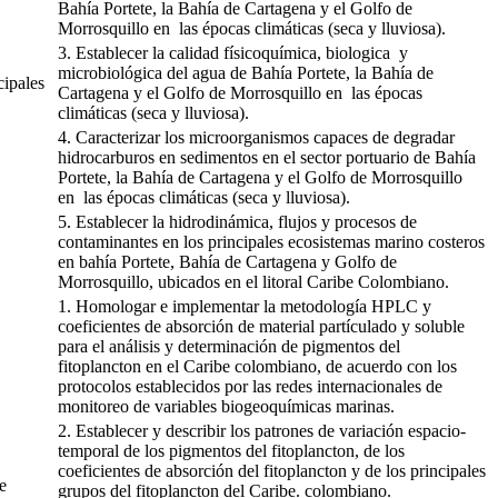
Bahía Portete, la Bahía de Cartagena y el Golfo de
Morrosquillo en las épocas climáticas (seca y lluviosa).
3. Establecer la calidad físicoquímica, biologica y
microbiológica del agua de Bahía Portete, la Bahía de
cipales
Cartagena y el Golfo de Morrosquillo en las épocas
climáticas (seca y lluviosa).
4. Caracterizar los microorganismos capaces de degradar
hidrocarburos en sedimentos en el sector portuario de Bahía
Portete, la Bahía de Cartagena y el Golfo de Morrosquillo
en las épocas climáticas (seca y lluviosa).
5. Establecer la hidrodinámica, flujos y procesos de
contaminantes en los principales ecosistemas marino costeros
en bahía Portete, Bahía de Cartagena y Golfo de
Morrosquillo, ubicados en el litoral Caribe Colombiano.
1. Homologar e implementar la metodología HPLC y
coeficientes de absorción de material partículado y soluble
para el análisis y determinación de pigmentos del
fitoplancton en el Caribe colombiano, de acuerdo con los
protocolos establecidos por las redes internacionales de
monitoreo de variables biogeoquímicas marinas.
2. Establecer y describir los patrones de variación espacio-
temporal de los pigmentos del fitoplancton, de los
coeficientes de absorción del fitoplancton y de los principales
e
grupos del fitoplancton del Caribe. colombiano.