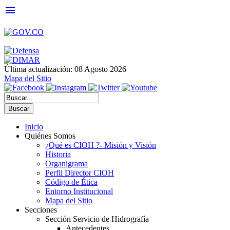
menu
Última actualización: 08 Agosto 2026
Mapa del Sitio
Buscar
Inicio
Quiénes Somos
¿Qué es CIOH ?- Misión y Visión
Historia
Organigrama
Perfil Director CIOH
Código de Ética
Entorno Institucional
Mapa del Sitio
Secciones
Sección Servicio de Hidrografía
Antecedentes