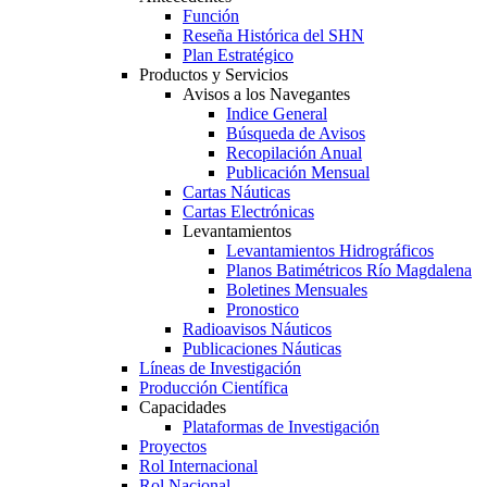
Función
Reseña Histórica del SHN
Plan Estratégico
Productos y Servicios
Avisos a los Navegantes
Indice General
Búsqueda de Avisos
Recopilación Anual
Publicación Mensual
Cartas Náuticas
Cartas Electrónicas
Levantamientos
Levantamientos Hidrográficos
Planos Batimétricos Río Magdalena
Boletines Mensuales
Pronostico
Radioavisos Náuticos
Publicaciones Náuticas
Líneas de Investigación
Producción Científica
Capacidades
Plataformas de Investigación
Proyectos
Rol Internacional
Rol Nacional