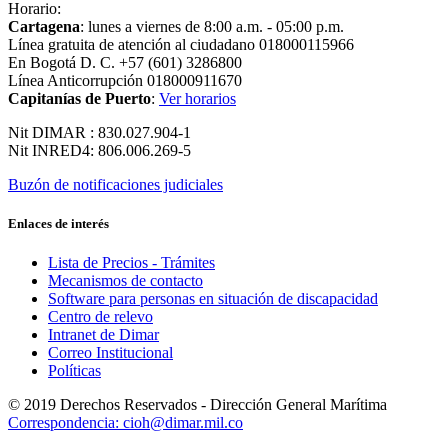
Horario:
Cartagena
: lunes a viernes de 8:00 a.m. - 05:00 p.m.
Línea gratuita de atención al ciudadano 018000115966
En Bogotá D. C. +57 (601) 3286800
Línea Anticorrupción 018000911670
Capitanías de Puerto
:
Ver horarios
Nit DIMAR : 830.027.904-1
Nit INRED4: 806.006.269-5
Buzón de notificaciones judiciales
Enlaces de interés
Lista de Precios - Trámites
Mecanismos de contacto
Software para personas en situación de discapacidad
Centro de relevo
Intranet de Dimar
Correo Institucional
Políticas
© 2019 Derechos Reservados - Dirección General Marítima
Correspondencia: cioh@dimar.mil.co