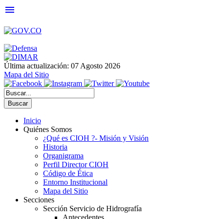
menu
Última actualización: 07 Agosto 2026
Mapa del Sitio
Buscar
Inicio
Quiénes Somos
¿Qué es CIOH ?- Misión y Visión
Historia
Organigrama
Perfil Director CIOH
Código de Ética
Entorno Institucional
Mapa del Sitio
Secciones
Sección Servicio de Hidrografía
Antecedentes