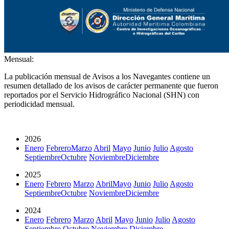
Mensual:
La publicación mensual de Avisos a los Navegantes contiene un
resumen detallado de los avisos de carácter permanente que fueron
reportados por el Servicio Hidrográfico Nacional (SHN) con
periodicidad mensual.
2026
Enero
Febrero
Marzo
Abril
Mayo
Junio
Julio
Agosto
Septiembre
Octubre
Noviembre
Diciembre
2025
Enero
Febrero
Marzo
Abril
Mayo
Junio
Julio
Agosto
Septiembre
Octubre
Noviembre
Diciembre
2024
Enero
Febrero
Marzo
Abril
Mayo
Junio
Julio
Agosto
Septiembre
Octubre
Noviembre
Diciembre