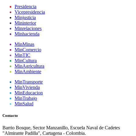
Presidencia
Vicepresidencia
Minjusticia
Mininterior
Minrelaciones
Minhacienda
MinMinas
MinComercio
MinTIC
MinCultura
MinAgricultura
MinAmbiente
MinTransporte
MinVivienda
MinEducacion
MinTrabajo
MinSalud
Contacto
Barrio Bosque, Sector Manzanillo, Escuela Naval de Cadetes
"Almirante Padilla", Cartagena - Colombia.