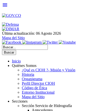
menu
Última actualización: 06 Agosto 2026
Mapa del Sitio
Buscar
Inicio
Quiénes Somos
¿Qué es CIOH ?- Misión y Visión
Historia
Organigrama
Perfil Director CIOH
Código de Ética
Entorno Institucional
Mapa del Sitio
Secciones
Sección Servicio de Hidrografía
Antecedentes