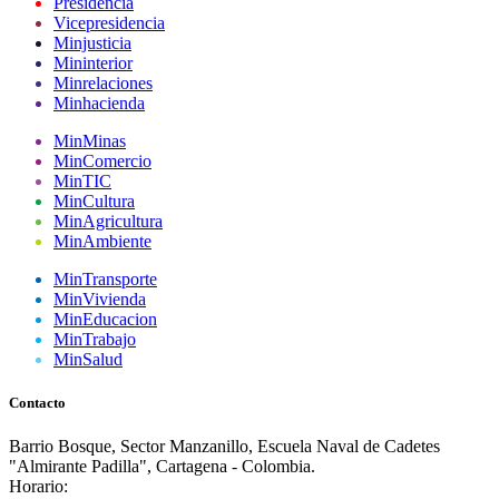
Presidencia
Vicepresidencia
Minjusticia
Mininterior
Minrelaciones
Minhacienda
MinMinas
MinComercio
MinTIC
MinCultura
MinAgricultura
MinAmbiente
MinTransporte
MinVivienda
MinEducacion
MinTrabajo
MinSalud
Contacto
Barrio Bosque, Sector Manzanillo, Escuela Naval de Cadetes
"Almirante Padilla", Cartagena - Colombia.
Horario: