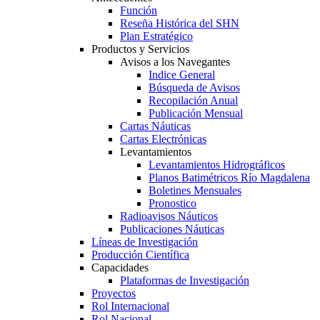
Función
Reseña Histórica del SHN
Plan Estratégico
Productos y Servicios
Avisos a los Navegantes
Indice General
Búsqueda de Avisos
Recopilación Anual
Publicación Mensual
Cartas Náuticas
Cartas Electrónicas
Levantamientos
Levantamientos Hidrográficos
Planos Batimétricos Río Magdalena
Boletines Mensuales
Pronostico
Radioavisos Náuticos
Publicaciones Náuticas
Líneas de Investigación
Producción Científica
Capacidades
Plataformas de Investigación
Proyectos
Rol Internacional
Rol Nacional